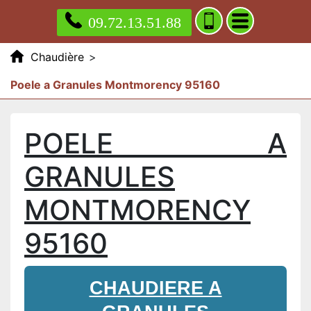
09.72.13.51.88
Chaudière
>
Poele a Granules Montmorency 95160
POELE A
GRANULES
MONTMORENCY
95160
CHAUDIERE A