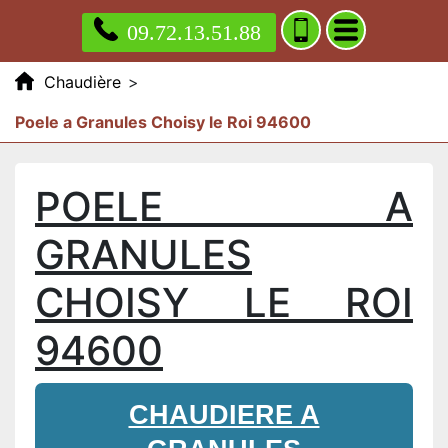
09.72.13.51.88
Chaudière
>
Poele a Granules Choisy le Roi 94600
POELE A
GRANULES
CHOISY LE ROI
94600
CHAUDIERE A