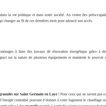
ans la vie politique et dans notre société. Au centre des préoccupatio
 qu’changer au fil de ces dernières mois pour adoucir son accès.
 ménages à faire des travaux dé rénovation énergétique grâce à des
act sur la nature de plusieurs équipements et maintenir le pouvoir d
granulés sur Saint Germain en Laye
! Pour ceux qui ne savent pas c
’énergie centralisé pouvant d’donner à votre logement le chauffage ou
ourrit grâce
à des
granulés
gagnés à partir de sciures ou copeaux de bo