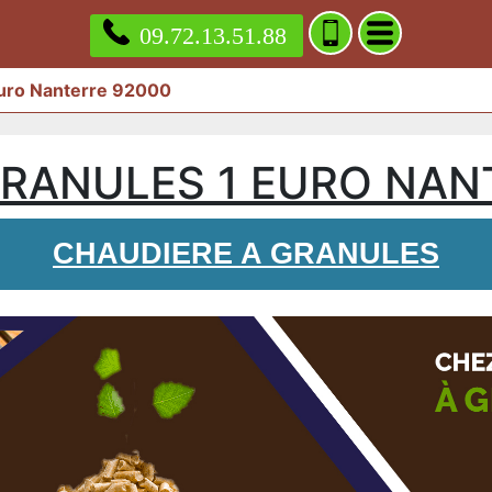
09.72.13.51.88
euro Nanterre 92000
GRANULES 1 EURO NAN
CHAUDIERE A GRANULES